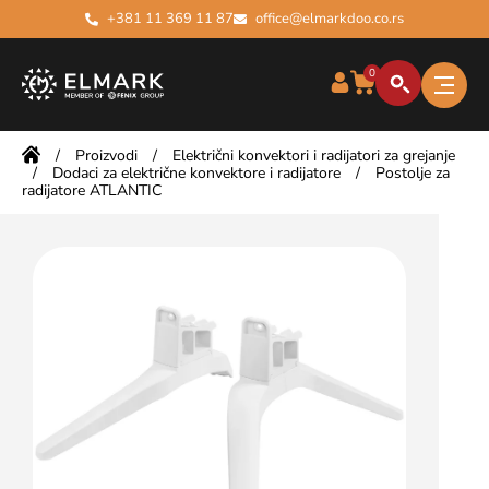
+381 11 369 11 87
office@elmarkdoo.co.rs
0
/
Proizvodi
/
Električni konvektori i radijatori za grejanje
/
Dodaci za električne konvektore i radijatore
/
Postolje za
radijatore ATLANTIC