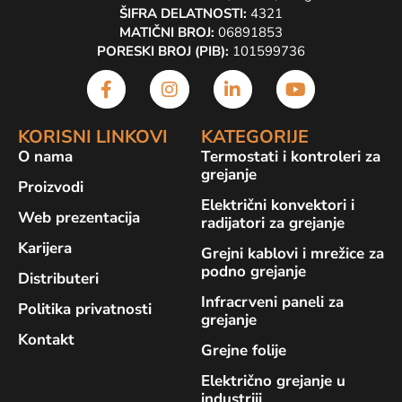
ŠIFRA DELATNOSTI:
4321
MATIČNI BROJ:
06891853
PORESKI BROJ (PIB):
101599736
KORISNI LINKOVI
KATEGORIJE
O nama
Termostati i kontroleri za
grejanje
Proizvodi
Električni konvektori i
Web prezentacija
radijatori za grejanje
Karijera
Grejni kablovi i mrežice za
podno grejanje
Distributeri
Infracrveni paneli za
Politika privatnosti
grejanje
Kontakt
Grejne folije
Električno grejanje u
industriji