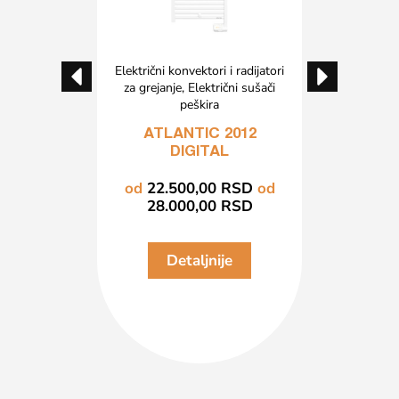
 i radijatori
Električni konvektori i radijatori
Električni k
ktrični
za grejanje
,
Električni sušači
za gre
 funkcijom
peškira
konvekt
t
F 120
ATLANTIC 2012
ATLA
WIFI
DIGITAL
RSD
od
od
22.500,00
RSD
od
od
13.
RSD
28.000,00
RSD
21.
je
Detaljnije
D