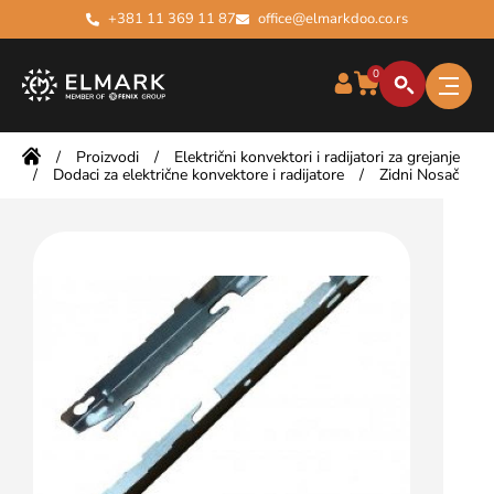
+381 11 369 11 87
office@elmarkdoo.co.rs
0
/
Proizvodi
/
Električni konvektori i radijatori za grejanje
/
Dodaci za električne konvektore i radijatore
/
Zidni Nosač