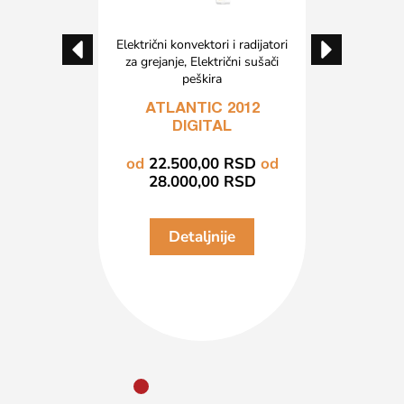
 i radijatori
Električni konvektori i radijatori
Električni k
ktrični
za grejanje
,
Električni sušači
za gre
 funkcijom
peškira
konvekt
t
F 120
ATLANTIC 2012
ATLA
WIFI
DIGITAL
RSD
od
od
22.500,00
RSD
od
od
13.
RSD
28.000,00
RSD
21.
je
Detaljnije
D